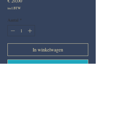
Prijs
€ 20,00
incl.BTW
Aantal
*
In winkelwagen
Nu kopen
LP ZEM in CONCERT
"ZEM in CONCERT"
(c) Music & Lyrics : ZEM
Wil je op de hoogte blijven? Schrijf je GRATIS in!
Schrijf je in !