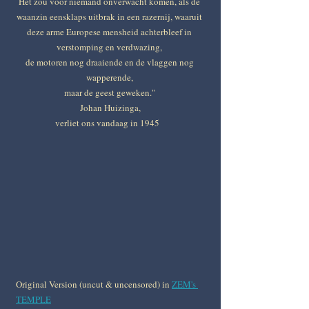
Het zou voor niemand onverwacht komen, als de 
waanzin eensklaps uitbrak in een razernij, waaruit 
deze arme Europese mensheid achterbleef in 
verstomping en verdwazing, 
de motoren nog draaiende en de vlaggen nog 
wapperende, 
maar de geest geweken." 
Johan Huizinga,
 verliet ons vandaag in 1945    
Original Version (uncut & uncensored) in 
ZEM's 
TEMPLE