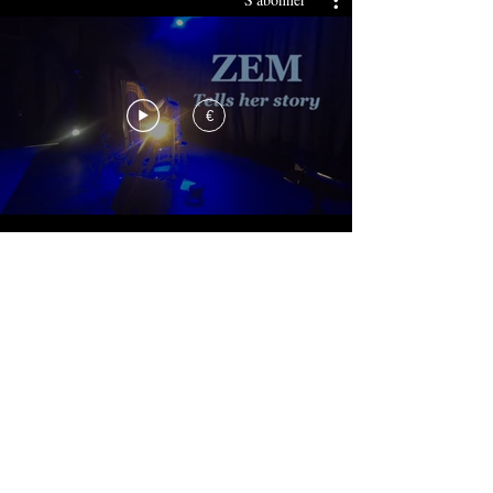
€
S'abonner
€