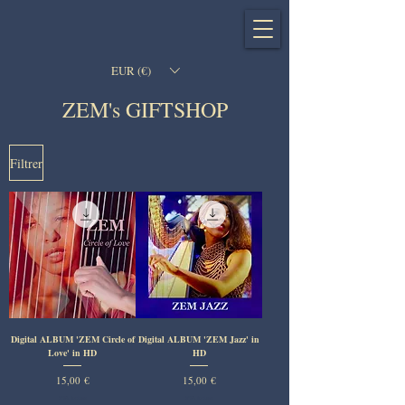
EUR (€)
ZEM's GIFTSHOP
Filtrer
Digital ALBUM 'ZEM Circle of
Digital ALBUM 'ZEM Jazz' in
Love' in HD
HD
Prix
Prix
15,00 €
15,00 €
TVA Incluse
TVA Incluse