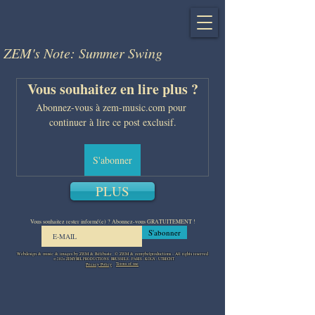
ZEM's Note: Summer Swing
Vous souhaitez en lire plus ?
Abonnez-vous à zem-music.com pour 
continuer à lire ce post exclusif.
S'abonner
PLUS
Vous souhaitez rester informé(e) ? Abonnez-vous GRATUITEMENT !
S'abonner
Webdesign & music & images by ZEM & Bélibaste © ZEM & zemybelproductions - All rights reserved
© 2026 ZEMYBEL PRODUCTIONS BRUSSELS - PARIS - KÖLN - UTRECHT
Terms of use
Pricacy Policy