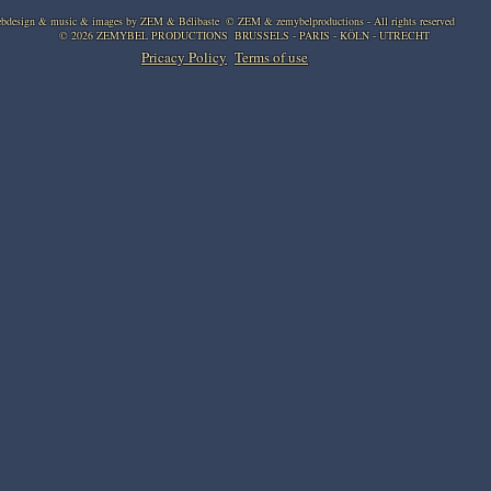
bdesign & music & images by ZEM & Bélibaste © ZEM & zemybelproductions - All rights reserved
© 2026 ZEMYBEL PRODUCTIONS BRUSSELS - PARIS - KÖLN - UTRECHT
Pricacy Policy
Terms of use