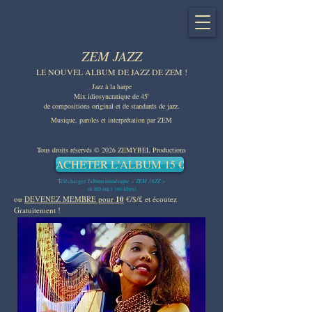
ZEM JAZZ
LE NOUVEL ALBUM DE JAZZ DE ZEM !
Jazz à la harpe
Mix idiosyncratique de 45'
de compositions original et de standards de jazz.
Musique, paroles et interprétation par ZEM
Tous droits réservés © 2026 ZEMYBEL Productions
ACHETER L'ALBUM 15 €
« ZEM JAZZ »
Téléchargez l'album numérique
en HD (mp3 360 kbps)
ou
DEVENEZ MEMBRE pour
10
€/$/£ et écoutez
Gratuitement !